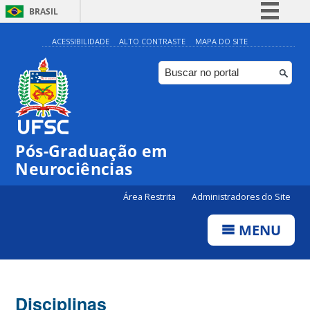
BRASIL
Simplifique!
ACESSIBILIDADE
ALTO CONTRASTE
MAPA DO SITE
Comunica BR
Participe
Acesso à informação
Legislação
Pós-Graduação em
Canais
Neurociências
Área Restrita
Administradores do Site
MENU
Disciplinas