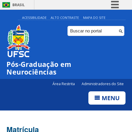
BRASIL
Simplifique!
ACESSIBILIDADE
ALTO CONTRASTE
MAPA DO SITE
Comunica BR
Participe
Acesso à informação
Legislação
Pós-Graduação em
Canais
Neurociências
Área Restrita
Administradores do Site
MENU
Matrícula