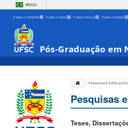
BRASIL
Ir para o conteúdo
1
Ir para o menu
2
Ir para a busca
3
Ir para o rodapé
4
Pós-Graduação em N
Pesquisas e Publicaçõe
Pesquisas e
Teses, Dissertaçõ