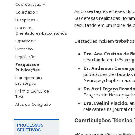
Coordenação »
As dissertações e teses do p
Colegiado »
60 defesas realizadas, foram
Disciplinas »
resultando em um índice de 
Docentes
Orientadores/Laboratórios
Destaques incluem trabalhos 
Egressos »
Extensão
Dra. Ana Cristina de B
Legislação
resultando em três artig
Pesquisas e
Dr. Anderson Camargo
Publicações
publicações destacadas 
Planejamento
Neuropsychopharmacolo
Estratégico
Dr. Axel Fogaça Rosad
Prêmio CAPES de
Progress in Neuropsycho
Tese
Dra. Evelini Placido
, a
Atas do Colegiado
relevantes na Journal of 
Contribuições Técnico
PROCESSOS
SELETIVOS
Além da produção acadêmica t