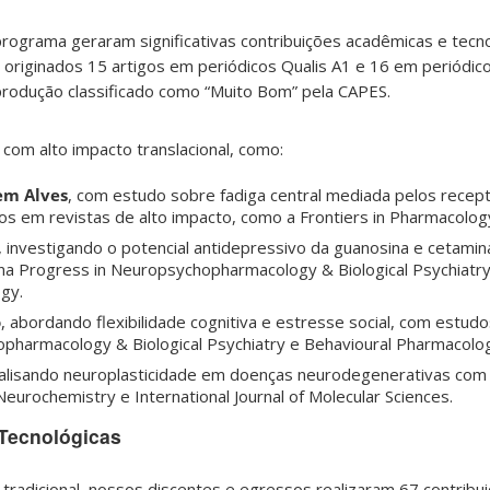
rograma geraram significativas contribuições acadêmicas e tecno
 originados 15 artigos em periódicos Qualis A1 e 16 em periódico
produção classificado como “Muito Bom” pela CAPES.
com alto impacto translacional, como:
em Alves
, com estudo sobre fadiga central mediada pelos recep
os em revistas de alto impacto, como a Frontiers in Pharmacolog
, investigando o potencial antidepressivo da guanosina e cetamin
na Progress in Neuropsychopharmacology & Biological Psychiatr
gy.
o
, abordando flexibilidade cognitiva e estresse social, com estud
pharmacology & Biological Psychiatry e Behavioural Pharmacolo
nalisando neuroplasticidade em doenças neurodegenerativas com
Neurochemistry e International Journal of Molecular Sciences.
-Tecnológicas
radicional, nossos discentes e egressos realizaram 67 contribui