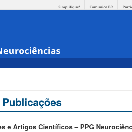
Simplifique!
Comunica BR
Parti
eurociências
s
 Publicações
es e Artigos Científicos – PPG Neurociên