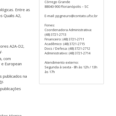
Córrego Grande
88040-900 Florianópolis – SC
lógicas. Entre as
s Qualis A2,
E-mail: ppgneuro@contato.ufsc.br
Fones:
Coordenadora Administrativa:
(48) 3721-2713
Financeiro: (48) 3721-2711
Acadêmico: (48) 3721-2715
tores A2A-D2,
Docs / Defesa: (48) 3721-2712
y.
Administrativo: (48) 3721-2714
a, com
Atendimento externo:
y e European
Segunda à sexta - 8h às 12h / 13h
às 17h
os publicados na
gy.
 publicações
ções técnico-