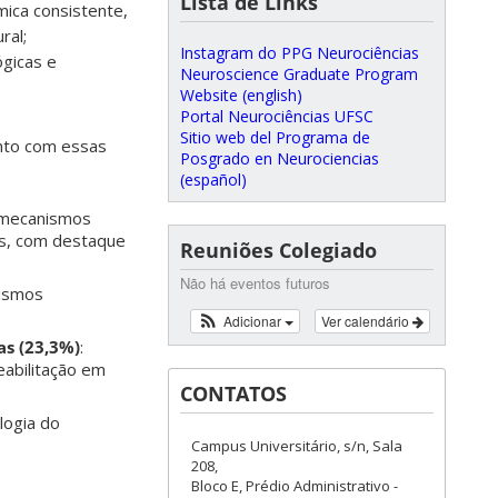
Lista de Links
ica consistente,
ral;
Instagram do PPG Neurociências
ógicas e
Neuroscience Graduate Program
Website (english)
Portal Neurociências UFSC
Sitio web del Programa de
ento com essas
Posgrado en Neurociencias
(español)
m mecanismos
as, com destaque
Reuniões Colegiado
Não há eventos futuros
nismos
Adicionar
Ver calendário
as (23,3%)
:
eabilitação em
CONTATOS
logia do
Campus Universitário, s/n, Sala
208,
Bloco E, Prédio Administrativo -