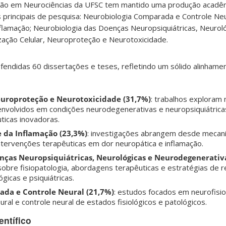
o em Neurociências da UFSC tem mantido uma produção acadêm
as principais de pesquisa: Neurobiologia Comparada e Controle Neu
flamação; Neurobiologia das Doenças Neuropsiquiátricas, Neurol
zação Celular, Neuroproteção e Neurotoxicidade.
fendidas 60 dissertações e teses, refletindo um sólido alinham
Neuroproteção e Neurotoxicidade (31,7%)
: trabalhos explora
 envolvidos em condições neurodegenerativas e neuropsiquiátric
ticas inovadoras.
e da Inflamação (23,3%)
: investigações abrangem desde meca
ntervenções terapêuticas em dor neuropática e inflamação.
nças Neuropsiquiátricas, Neurológicas e Neurodegenerativ
obre fisiopatologia, abordagens terapêuticas e estratégias de r
gicas e psiquiátricas.
da e Controle Neural (21,7%)
: estudos focados em neurofisio
eural e controle neural de estados fisiológicos e patológicos.
entífico