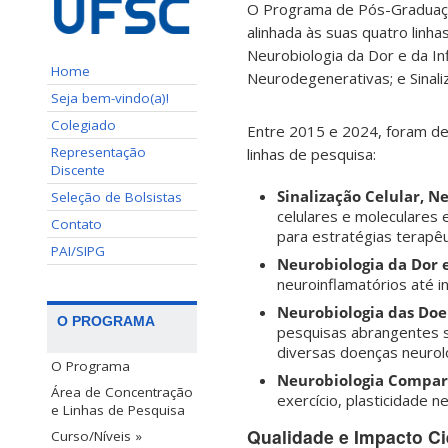
O Programa de Pós-Graduaçã
alinhada às suas quatro linh
Neurobiologia da Dor e da In
Home
Neurodegenerativas; e Sinali
Seja bem-vindo(a)!
Colegiado
Entre 2015 e 2024, foram de
Representação
linhas de pesquisa:
Discente
Sinalização Celular, 
Seleção de Bolsistas
celulares e moleculares
Contato
para estratégias terapêu
PAI/SIPG
Neurobiologia da Dor 
neuroinflamatórios até i
Neurobiologia das Doe
O PROGRAMA
pesquisas abrangentes s
diversas doenças neuroló
O Programa
Neurobiologia Compara
Área de Concentração
exercício, plasticidade n
e Linhas de Pesquisa
Qualidade e Impacto Ci
Curso/Níveis »