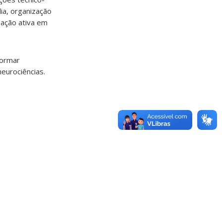
ia, organização
pação ativa em
formar
eurociências.