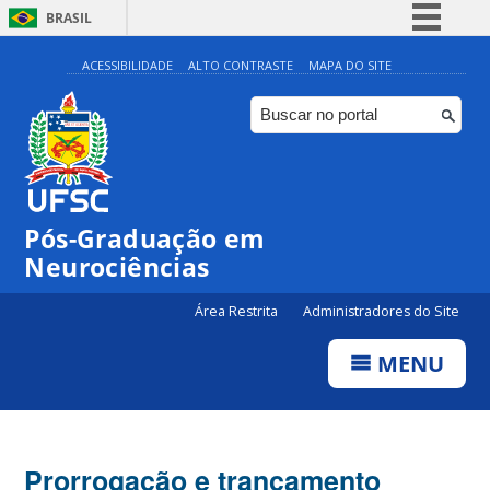
BRASIL
Simplifique!
ACESSIBILIDADE
ALTO CONTRASTE
MAPA DO SITE
Comunica BR
Participe
Acesso à informação
Legislação
Pós-Graduação em
Canais
Neurociências
Área Restrita
Administradores do Site
MENU
Prorrogação e trancamento