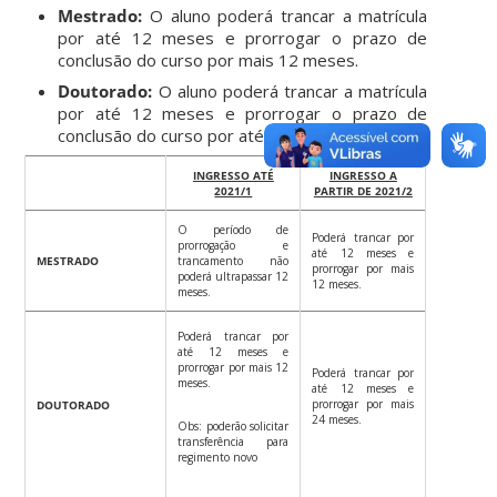
Mestrado:
O aluno poderá trancar a matrícula
por até 12 meses e prorrogar o prazo de
conclusão do curso por mais 12 meses.
Doutorado:
O aluno poderá trancar a matrícula
por até 12 meses e prorrogar o prazo de
conclusão do curso por até 24 meses.
INGRESSO ATÉ
INGRESSO A
2021/1
PARTIR DE 2021/2
O período de
Poderá trancar por
prorrogação e
até 12 meses e
MESTRADO
trancamento não
prorrogar por mais
poderá ultrapassar 12
12 meses.
meses.
Poderá trancar por
até 12 meses e
prorrogar por mais 12
Poderá trancar por
meses.
até 12 meses e
prorrogar por mais
DOUTORADO
24 meses.
Obs: poderão solicitar
transferência para
regimento novo