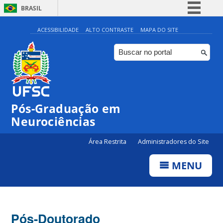
BRASIL
Simplifique!
ACESSIBILIDADE
ALTO CONTRASTE
MAPA DO SITE
Comunica BR
Participe
Acesso à informação
Legislação
Pós-Graduação em
Canais
Neurociências
Área Restrita
Administradores do Site
MENU
Pós-Doutorado