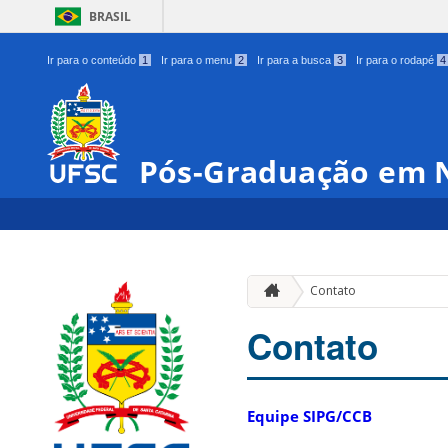
BRASIL
Ir para o conteúdo
1
Ir para o menu
2
Ir para a busca
3
Ir para o rodapé
4
Pós-Graduação em N
Contato
Contato
Equipe SIPG/CCB