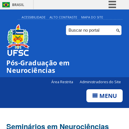
BRASIL
Simplifique!
ACESSIBILIDADE
ALTO CONTRASTE
MAPA DO SITE
Comunica BR
Participe
Acesso à informação
Legislação
Pós-Graduação em
Canais
Neurociências
Área Restrita
Administradores do Site
MENU
Seminários em Neurociências