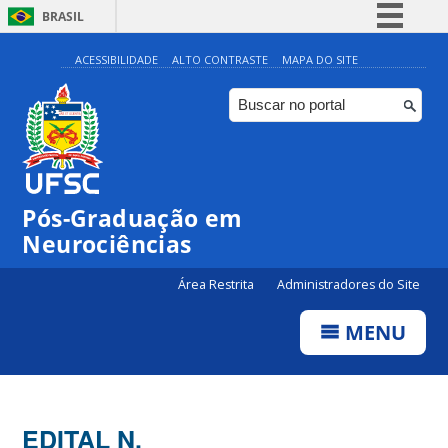
BRASIL
Simplifique!
ACESSIBILIDADE
ALTO CONTRASTE
MAPA DO SITE
Comunica BR
Participe
Acesso à informação
Legislação
Pós-Graduação em
Canais
Neurociências
Área Restrita
Administradores do Site
MENU
EDITAL N.